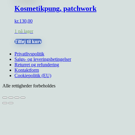
flere
Kosmetikpung, patchwork
varianter.
Mulighederne
kan
kr.
130,00
vælges
på
1 på lager
varesiden
Tilføj til kurv
Privatlivspolitik
Salgs- og leveringsbetingelser
Returret og refundering
Kontaktform
Cookiepolitik (EU)
Alle rettigheder forbeholdes