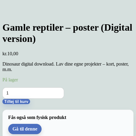
Gamle reptiler – poster (Digital
version)
kr.
10,00
Dinosaur digital download. Lav dine egne projekter – kort, poster,
m.m.
På lager
Gamle
reptiler
-
Tilføj til kurv
poster
(Digital
version)
Fås også som fysisk produkt
antal
Gå til denne