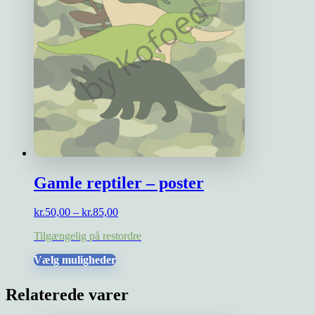
Gamle reptiler – poster
Prisinterval:
kr.
50,00
–
kr.
85,00
kr.50,00
Tilgængelig på restordre
til
kr.85,00
Dette
Vælg muligheder
vare
har
Relaterede varer
flere
varianter.