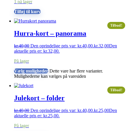
1 på lager
Tilføj til kurv
Tilbud!
Hurra-kort – panorama
kr.
40,00
Den oprindelige pris var: kr.40,00.
kr.
32,00
Den
aktuelle pris er: kr.32,00.
På lager
Vælg muligheder
Dette vare har flere varianter.
Mulighederne kan vælges på varesiden
Tilbud!
Julekort – folder
kr.
40,00
Den oprindelige pris var: kr.40,00.
kr.
25,00
Den
aktuelle pris er: kr.25,00.
På lager