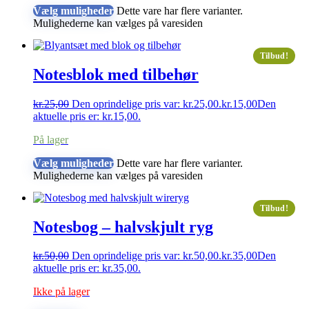
Vælg muligheder
Dette vare har flere varianter.
Mulighederne kan vælges på varesiden
Tilbud!
Notesblok med tilbehør
kr.
25,00
Den oprindelige pris var: kr.25,00.
kr.
15,00
Den
aktuelle pris er: kr.15,00.
På lager
Vælg muligheder
Dette vare har flere varianter.
Mulighederne kan vælges på varesiden
Tilbud!
Notesbog – halvskjult ryg
kr.
50,00
Den oprindelige pris var: kr.50,00.
kr.
35,00
Den
aktuelle pris er: kr.35,00.
Ikke på lager