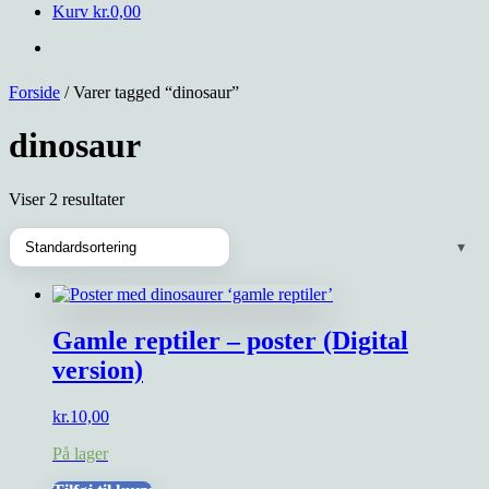
Kurv
kr.
0,00
Forside
/ Varer tagged “dinosaur”
dinosaur
Viser 2 resultater
Gamle reptiler – poster (Digital
version)
kr.
10,00
På lager