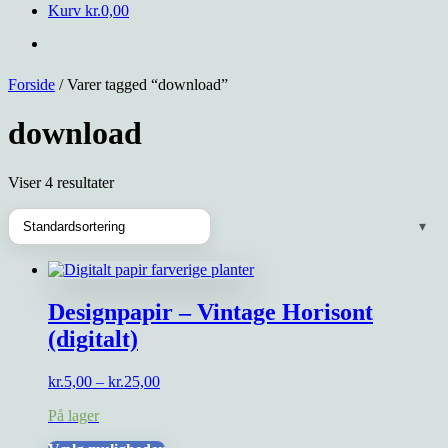
Kurv
kr.
0,00
Forside
/ Varer tagged “download”
download
Viser 4 resultater
Designpapir – Vintage Horisont
(digitalt)
Prisinterval:
kr.
5,00
–
kr.
25,00
kr.5,00
På lager
til
kr.25,00