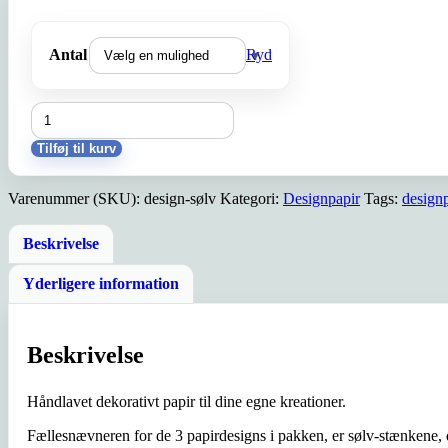
Antal
Ryd
Dekorativt
papir
-
Tilføj til kurv
Sølv
Stænk
Varenummer (SKU):
design-sølv
Kategori:
Designpapir
Tags:
designp
antal
Beskrivelse
Yderligere information
Beskrivelse
Håndlavet dekorativt papir til dine egne kreationer.
Fællesnævneren for de 3 papirdesigns i pakken, er sølv-stænkene, 