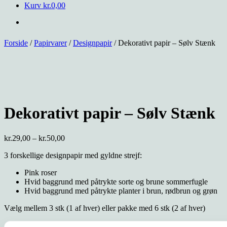
Kurv
kr.
0,00
Forside
/
Papirvarer
/
Designpapir
/ Dekorativt papir – Sølv Stænk
Dekorativt papir – Sølv Stænk
Prisinterval:
kr.
29,00
–
kr.
50,00
kr.29,00
3 forskellige designpapir med gyldne strejf:
til
kr.50,00
Pink roser
Hvid baggrund med påtrykte sorte og brune sommerfugle
Hvid baggrund med påtrykte planter i brun, rødbrun og grøn
Vælg mellem 3 stk (1 af hver) eller pakke med 6 stk (2 af hver)