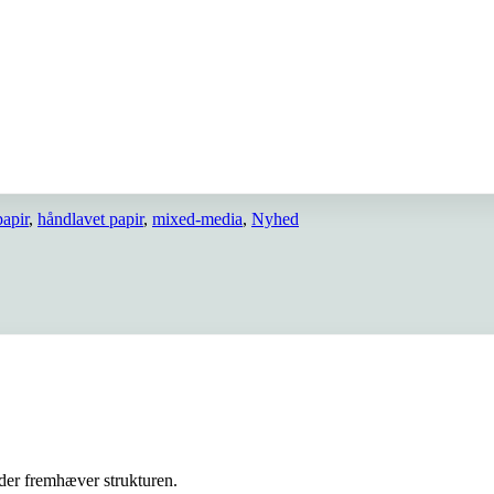
apir
,
håndlavet papir
,
mixed-media
,
Nyhed
der fremhæver strukturen.