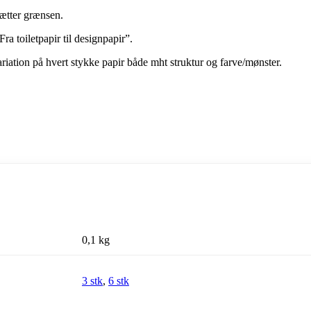
sætter grænsen.
ra toiletpapir til designpapir”.
riation på hvert stykke papir både mht struktur og farve/mønster.
0,1 kg
3 stk
,
6 stk