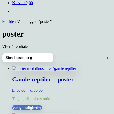
Kurv
kr.
0,00
Forside
/ Varer tagged “poster”
poster
Viser 4 resultater
Gamle reptiler – poster
Prisinterval:
kr.
50,00
–
kr.
85,00
kr.50,00
Tilgængelig på restordre
til
kr.85,00
Dette
Vælg muligheder
vare