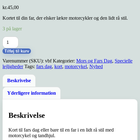
kr.
45,00
Kortet til din far, der elsker lækre motorcykler og den lidt rå stil.
3 på lager
Kort
-
verdens
Tilføj til kurv
bedste
Varenummer (SKU):
vbf
Kategorier:
Mors og Fars Dag
,
Specielle
far
lejligheder
Tags:
fars dag
,
kort
,
motorcykel
,
Nyhed
antal
Beskrivelse
Yderligere information
Beskrivelse
Kort til fars dag eller bare til en far i en lidt rå stil med
motorcykel og tandhjul.