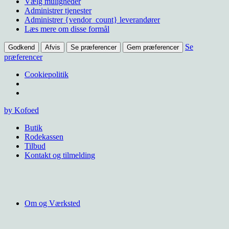
Vælg muligheder
Administrer tjenester
Administrer {vendor_count} leverandører
Læs mere om disse formål
Se
Godkend
Afvis
Se præferencer
Gem præferencer
præferencer
Cookiepolitik
Videre
by Kofoed
til
Butik
indhold
Rodekassen
Tilbud
Kontakt og tilmelding
Om og Værksted