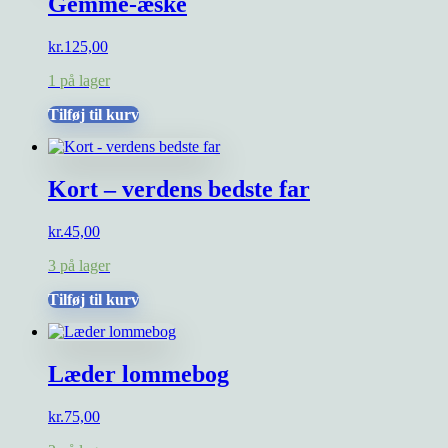
Gemme-æske
kr.
125,00
1 på lager
Tilføj til kurv
Kort – verdens bedste far
kr.
45,00
3 på lager
Tilføj til kurv
Læder lommebog
kr.
75,00