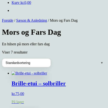
Kurv
kr.
0,00
Forside
/
Sæson & Anledning
/ Mors og Fars Dag
Mors og Fars Dag
En hilsen på mors eller fars dag
Viser 7 resultater
Brille-etui – solbriller
kr.
75,00
På lager