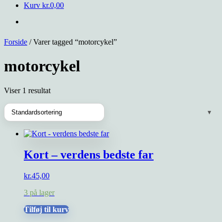
Kurv
kr.
0,00
Forside
/ Varer tagged “motorcykel”
motorcykel
Viser 1 resultat
Kort – verdens bedste far
kr.
45,00
3 på lager
Tilføj til kurv