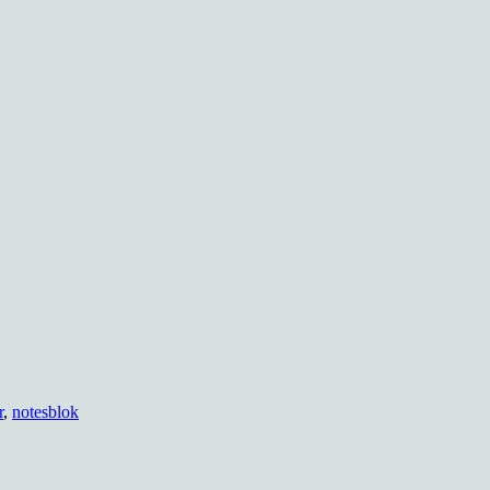
r
,
notesblok