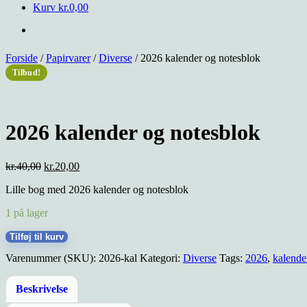
Kurv
kr.
0,00
Forside
/
Papirvarer
/
Diverse
/ 2026 kalender og notesblok
Tilbud!
2026 kalender og notesblok
Den
Den
kr.
40,00
kr.
20,00
oprindelige
aktuelle
Lille bog med 2026 kalender og notesblok
pris
pris
var:
er:
1 på lager
kr.40,00.
kr.20,00.
2026
Tilføj til kurv
kalender
Varenummer (SKU):
2026-kal
Kategori:
Diverse
Tags:
2026
,
kalende
og
notesblok
antal
Beskrivelse