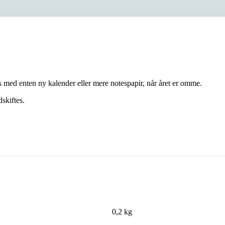
s med enten ny kalender eller mere notespapir, når året er omme.
skiftes.
0,2 kg