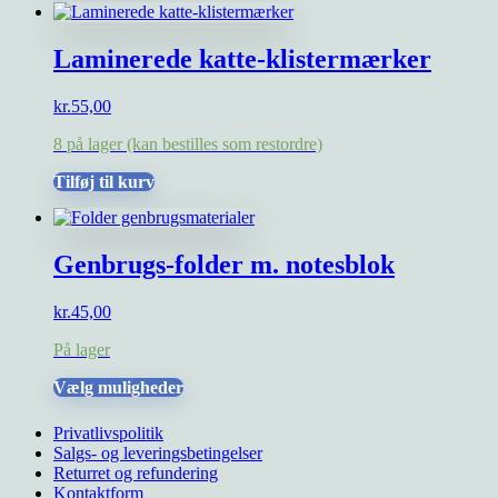
Laminerede katte-klistermærker
kr.
55,00
8 på lager (kan bestilles som restordre)
Tilføj til kurv
Genbrugs-folder m. notesblok
kr.
45,00
På lager
Dette
Vælg muligheder
vare
har
Privatlivspolitik
flere
Salgs- og leveringsbetingelser
varianter.
Returret og refundering
Mulighederne
Kontaktform