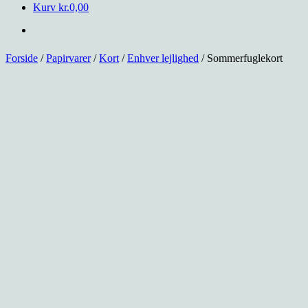
Kurv
kr.
0,00
Forside
/
Papirvarer
/
Kort
/
Enhver lejlighed
/ Sommerfuglekort