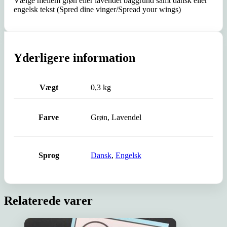
Vælge mellem grøn eller lavendel baggrund samt dansk eller
engelsk tekst (Spred dine vinger/Spread your wings)
Yderligere information
Vægt
0,3 kg
Farve
Grøn, Lavendel
Sprog
Dansk
,
Engelsk
Relaterede varer