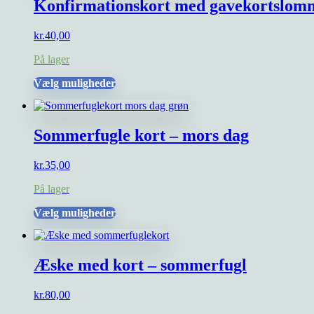
Konfirmationskort med gavekortslom
kr.
40,00
På lager
Dette
Vælg muligheder
vare
har
flere
Sommerfugle kort – mors dag
varianter.
Mulighederne
kan
kr.
35,00
vælges
på
På lager
varesiden
Dette
Vælg muligheder
vare
har
flere
Æske med kort – sommerfugl
varianter.
Mulighederne
kan
kr.
80,00
vælges
på