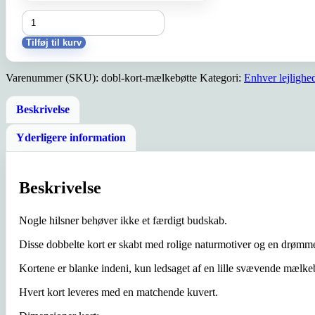
Dobbelte
kort
-
Tilføj til kurv
mælkebøttefrø
i
Varenummer (SKU):
dobl-kort-mælkebøtte
Kategori:
Enhver lejlighe
måneskin
antal
Beskrivelse
Yderligere information
Beskrivelse
Nogle hilsner behøver ikke et færdigt budskab.
Disse dobbelte kort er skabt med rolige naturmotiver og en drømme
Kortene er blanke indeni, kun ledsaget af en lille svævende mælkebøt
Hvert kort leveres med en matchende kuvert.