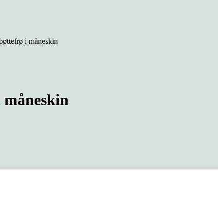
øttefrø i måneskin
i måneskin