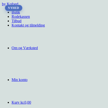
Videre
by Kofoed
til
NYHED
Butik
indhold
Rodekassen
Tilbud
Kontakt og tilmelding
Om og Værksted
Min konto
Kurv
kr.
0,00