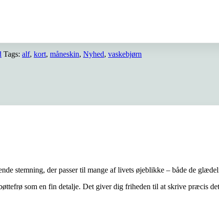
d
Tags:
alf
,
kort
,
måneskin
,
Nyhed
,
vaskebjørn
nde stemning, der passer til mange af livets øjeblikke – både de glæd
tefrø som en fin detalje. Det giver dig friheden til at skrive præcis det