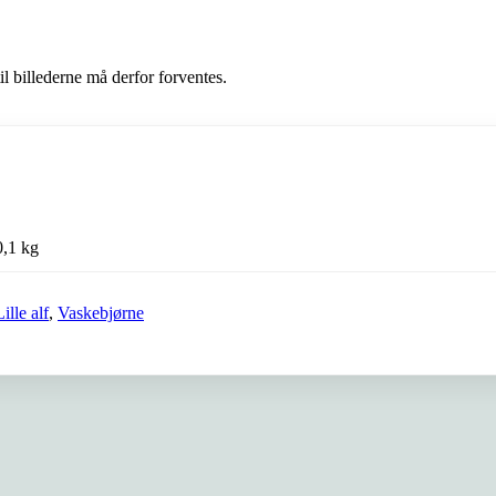
l billederne må derfor forventes.
0,1 kg
Lille alf
,
Vaskebjørne