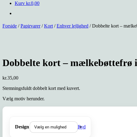
Kurv
kr.
0,00
Forside
/
Papirvarer
/
Kort
/
Enhver lejlighed
/ Dobbelte kort – mælkeb
Dobbelte kort – mælkebøttefrø 
kr.
35,00
Stemningsfuldt dobbelt kort med kuvert.
Vælg motiv herunder.
Design
Ryd