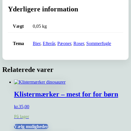
Yderligere information
Vægt
0,05 kg
Tema
Bier
,
Efterår
,
Pæoner
,
Roser
,
Sommerfugle
Relaterede varer
Klistermærker – mest for for børn
kr.
35,00
På lager
Dette
Vælg muligheder