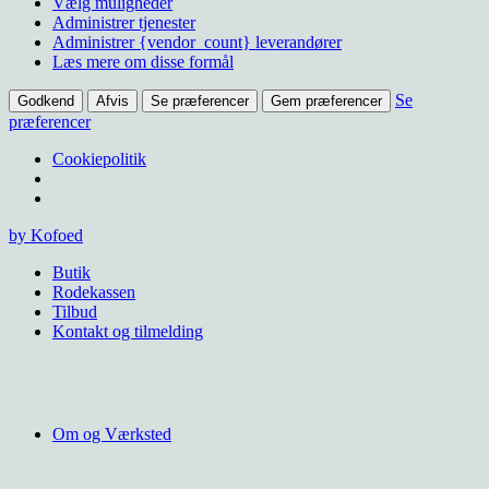
Vælg muligheder
Administrer tjenester
Administrer {vendor_count} leverandører
Læs mere om disse formål
Se
Godkend
Afvis
Se præferencer
Gem præferencer
præferencer
Cookiepolitik
Videre
by Kofoed
til
Butik
indhold
Rodekassen
Tilbud
Kontakt og tilmelding
Om og Værksted