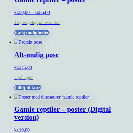
Mulighederne
kan
Prisinterval:
kr.
50,00
–
kr.
85,00
vælges
kr.50,00
på
Tilgængelig på restordre
til
varesiden
kr.85,00
Dette
Vælg muligheder
vare
har
flere
Alt-mulig pose
varianter.
Mulighederne
kan
kr.
375,00
vælges
på
2 på lager
varesiden
Tilføj til kurv
Gamle reptiler – poster (Digital
version)
kr.
10,00