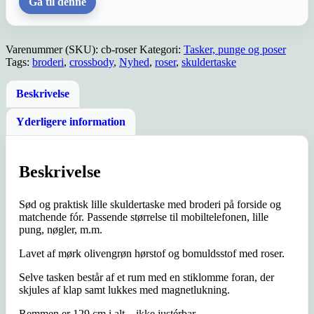
Gå til denne
Varenummer (SKU):
cb-roser
Kategori:
Tasker, punge og poser
Tags:
broderi
,
crossbody
,
Nyhed
,
roser
,
skuldertaske
Beskrivelse
Yderligere information
Beskrivelse
Sød og praktisk lille skuldertaske med broderi på forside og
matchende fór. Passende størrelse til mobiltelefonen, lille
pung, nøgler, m.m.
Lavet af mørk olivengrøn hørstof og bomuldsstof med roser.
Selve tasken består af et rum med en stiklomme foran, der
skjules af klap samt lukkes med magnetlukning.
Remmen er 129 cm i alt – ikke justérbar.