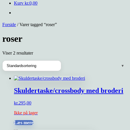
Kurv
kr.
0,00
Forside
/ Varer tagged “roser”
roser
Viser 2 resultater
Skuldertaske/crossbody med broderi
kr.
295,00
Ikke på lager
Læs mere