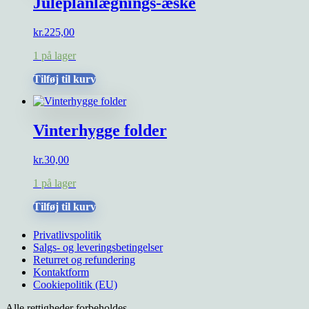
Juleplanlægnings-æske
varianter.
Mulighederne
kan
kr.
225,00
vælges
på
1 på lager
varesiden
Tilføj til kurv
Vinterhygge folder
kr.
30,00
1 på lager
Tilføj til kurv
Privatlivspolitik
Salgs- og leveringsbetingelser
Returret og refundering
Kontaktform
Cookiepolitik (EU)
Alle rettigheder forbeholdes