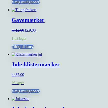
Dette
Vælg muligheder
vare
har
flere
Gavemærker
varianter.
Mulighederne
kan
Den
Den
kr.
12,00
kr.
9,00
vælges
oprindelige
aktuelle
på
1 på lager
pris
pris
varesiden
var:
er:
Tilføj til kurv
kr.12,00.
kr.9,00.
Jule-klistermærker
kr.
35,00
På lager
Dette
Vælg muligheder
vare
har
flere