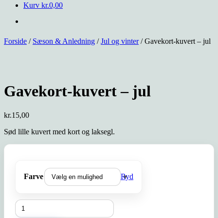
Kurv
kr.
0,00
Forside
/
Sæson & Anledning
/
Jul og vinter
/ Gavekort-kuvert – jul
Gavekort-kuvert – jul
kr.
15,00
Sød lille kuvert med kort og laksegl.
Farve
Ryd
Gavekort-
kuvert