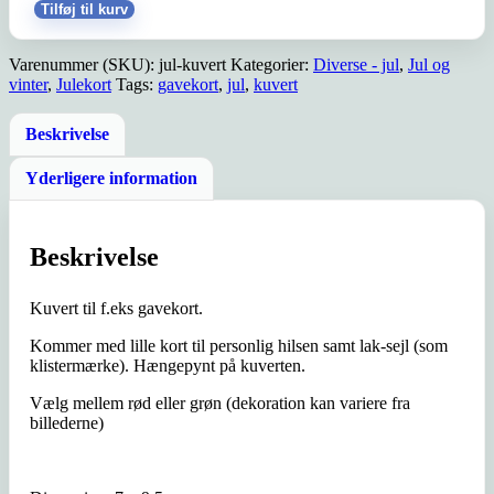
-
Tilføj til kurv
jul
antal
Varenummer (SKU):
jul-kuvert
Kategorier:
Diverse - jul
,
Jul og
vinter
,
Julekort
Tags:
gavekort
,
jul
,
kuvert
Beskrivelse
Yderligere information
Beskrivelse
Kuvert til f.eks gavekort.
Kommer med lille kort til personlig hilsen samt lak-sejl (som
klistermærke). Hængepynt på kuverten.
Vælg mellem rød eller grøn (dekoration kan variere fra
billederne)