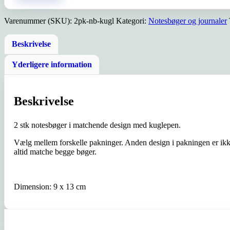
pak
m.
Varenummer (SKU):
2pk-nb-kugl
Kategori:
Notesbøger og journaler
kuglepen
antal
Beskrivelse
Yderligere information
Beskrivelse
2 stk notesbøger i matchende design med kuglepen.
Vælg mellem forskelle pakninger. Anden design i pakningen er ikke 
altid matche begge bøger.
Dimension: 9 x 13 cm