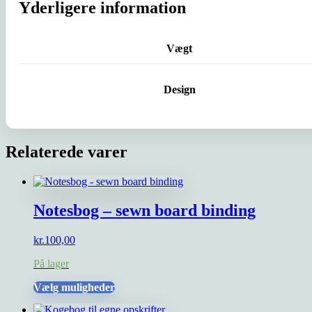
Yderligere information
Vægt
Design
Relaterede varer
Notesbog – sewn board binding
kr.
100,00
På lager
Dette
Vælg muligheder
vare
har