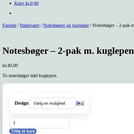
Kurv
kr.
0,00
Forside
/
Papirvarer
/
Notesbøger og journaler
/ Notesbøger – 2-pak m
Notesbøger – 2-pak m. kuglepen
kr.
40,00
To notesbøger inkl kuglepen.
Design
Ryd
Notesbøger
-
2-
Tilføj til kurv