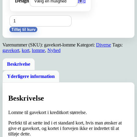
Design
Ryd
Gavekort-
lomme
antal
Tilføj til kurv
Varenummer (SKU):
gavekort-lomme
Kategori:
Diverse
Tags:
gavekort
,
kort
,
lomme
,
Nyhed
Beskrivelse
Yderligere information
Beskrivelse
Lomme til gavekort i kreditkort størrelse.
Perfekt til at sætte ind i et standard kort, hvis man ønsker at
give et gavekort, og kortet i forvejen ikke er indrettet til at
tilføje dette.