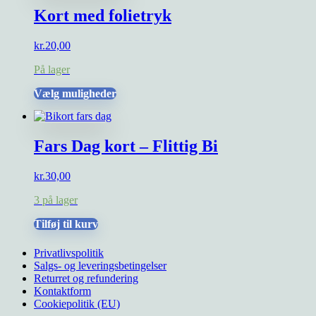
Kort med folietryk
kr.
20,00
På lager
Dette
Vælg muligheder
vare
har
flere
Fars Dag kort – Flittig Bi
varianter.
Mulighederne
kan
kr.
30,00
vælges
på
3 på lager
varesiden
Tilføj til kurv
Privatlivspolitik
Salgs- og leveringsbetingelser
Returret og refundering
Kontaktform
Cookiepolitik (EU)