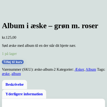
Album i æske – grøn m. roser
kr.
125,00
Sød æske med album til en der står dit hjerte nær.
1 på lager
Album
Tilføj til kurv
i
Varenummer (SKU):
æske-album-2
Kategorier:
Æsker
,
Album
Tags:
æske
æske
,
album
-
grøn
m.
Beskrivelse
roser
antal
Yderligere information