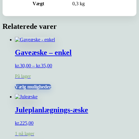
Vægt
0,3 kg
Relaterede varer
Gaveæske – enkel
Prisinterval:
kr.
30,00
–
kr.
35,00
kr.30,00
På lager
til
kr.35,00
Dette
Vælg muligheder
vare
har
flere
Juleplanlægnings-æske
varianter.
Mulighederne
kan
kr.
225,00
vælges
på
1 på lager
varesiden