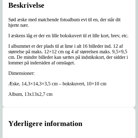
Beskrivelse
Sød æske med matchende fotoalbum evt til en, der står dit
hjerte nær.
I æskens låg er der en lille bokskuvert til et lille kort, brev, etc.
I albummet er der plads til at lime i alt 16 billeder ind. 12 af
størrelse på maks. 12×12 cm og 4 af størrelsen maks. 9,5×9,5
cm. De mindre billeder kan sættes på indstikskort, der sidder i
lommer på indersiden af omslaget.
Dimensioner:
Æske, 14,3×14,3×3,5 cm – bokskuvert, 10×10 cm
Album, 13x13x2,7 cm
Yderligere information