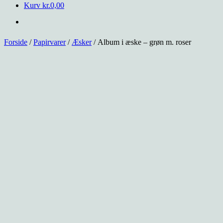
Kurv
kr.
0,00
Forside
/
Papirvarer
/
Æsker
/ Album i æske – grøn m. roser