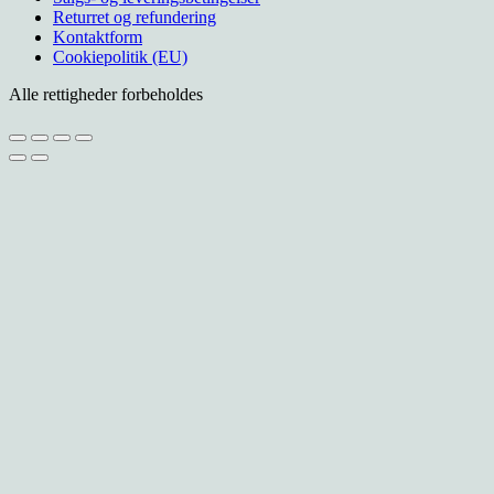
varianter.
Returret og refundering
Mulighederne
Kontaktform
kan
Cookiepolitik (EU)
vælges
på
Alle rettigheder forbeholdes
varesiden