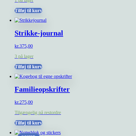
1 på lager
pris
pris
var:
er:
Tilføj til kurv
kr.40,00.
kr.20,00.
Strikke-journal
kr.
375,00
3 på lager
Tilføj til kurv
Familieopskrifter
kr.
275,00
Tilgængelig på restordre
Tilføj til kurv