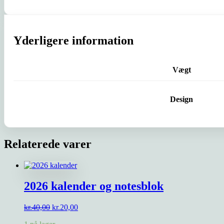
Yderligere information
Vægt
Design
Relaterede varer
2026 kalender og notesblok
Den
Den
kr.
40,00
kr.
20,00
oprindelige
aktuelle