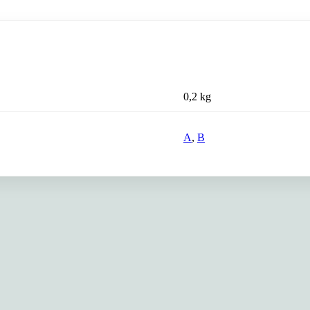
0,2 kg
A
,
B