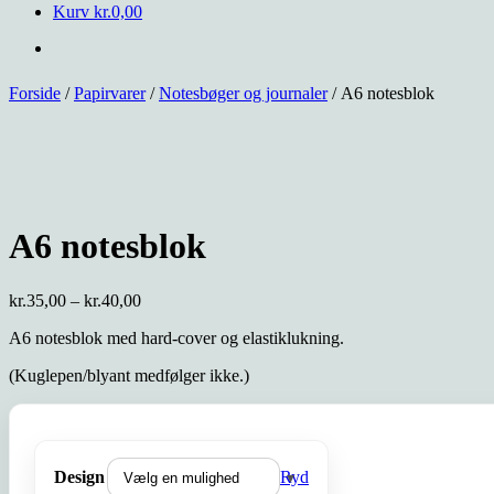
Kurv
kr.
0,00
Forside
/
Papirvarer
/
Notesbøger og journaler
/ A6 notesblok
A6 notesblok
Prisinterval:
kr.
35,00
–
kr.
40,00
kr.35,00
A6 notesblok med hard-cover og elastiklukning.
til
kr.40,00
(Kuglepen/blyant medfølger ikke.)
Design
Ryd