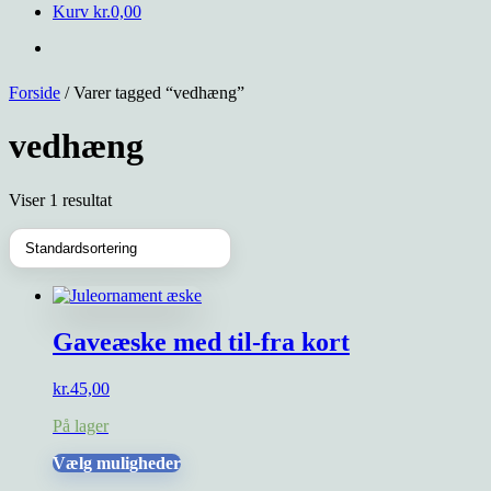
Kurv
kr.
0,00
Forside
/ Varer tagged “vedhæng”
vedhæng
Viser 1 resultat
Gaveæske med til-fra kort
kr.
45,00
På lager
Dette
Vælg muligheder
vare