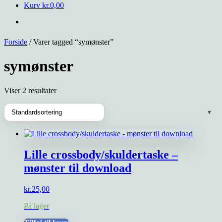
Kurv
kr.
0,00
Forside
/ Varer tagged “symønster”
symønster
Viser 2 resultater
Lille crossbody/skuldertaske –
mønster til download
kr.
25,00
På lager