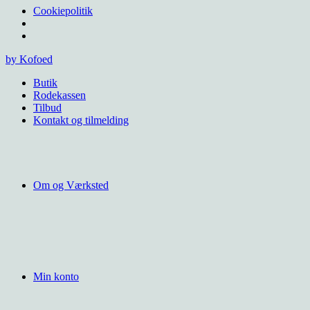
Cookiepolitik
Videre
by Kofoed
til
Butik
indhold
Rodekassen
Tilbud
Kontakt og tilmelding
Om og Værksted
Min konto