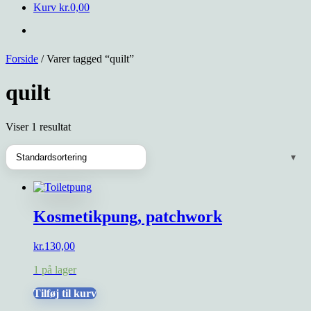
Kurv
kr.
0,00
Forside
/ Varer tagged “quilt”
quilt
Viser 1 resultat
Kosmetikpung, patchwork
kr.
130,00
1 på lager
Tilføj til kurv