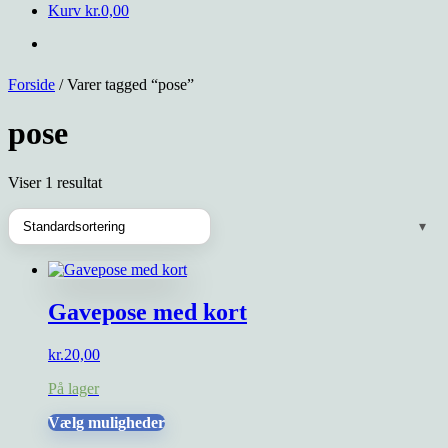
Kurv
kr.
0,00
Forside
/ Varer tagged “pose”
pose
Viser 1 resultat
Gavepose med kort
kr.
20,00
På lager
Dette
Vælg muligheder
vare