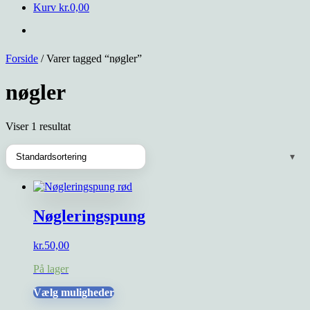
Kurv
kr.
0,00
Forside
/ Varer tagged “nøgler”
nøgler
Viser 1 resultat
Nøgleringspung
kr.
50,00
På lager
Dette
Vælg muligheder
vare