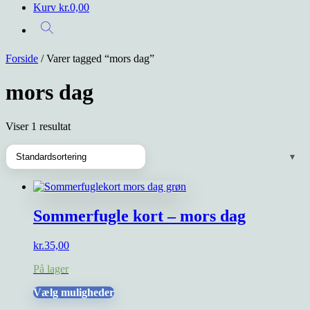
Kurv
kr.
0,00
Forside
/ Varer tagged “mors dag”
mors dag
Viser 1 resultat
Sommerfugle kort – mors dag
kr.
35,00
På lager
Dette
Vælg muligheder
vare