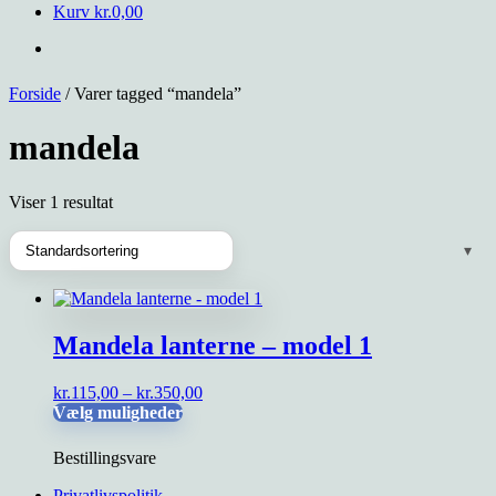
Kurv
kr.
0,00
Forside
/ Varer tagged “mandela”
mandela
Viser 1 resultat
Mandela lanterne – model 1
Prisinterval:
kr.
115,00
–
kr.
350,00
Dette
kr.115,00
Vælg muligheder
vare
til
har
kr.350,00
Bestillingsvare
flere
varianter.
Privatlivspolitik