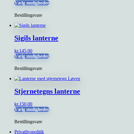
Dette
kr.115,00
Vælg muligheder
vare
til
har
kr.350,00
Bestillingsvare
flere
varianter.
Mulighederne
kan
Sigils lanterne
vælges
på
kr.
145,00
varesiden
Dette
Vælg muligheder
vare
har
Bestillingsvare
flere
varianter.
Mulighederne
kan
Stjernetegns lanterne
vælges
på
kr.
150,00
varesiden
Dette
Vælg muligheder
vare
har
Bestillingsvare
flere
varianter.
Privatlivspolitik