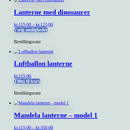
Lanterne med dinosaurer
Prisinterval:
kr.
115,00
–
kr.
125,00
Dette
kr.115,00
Vælg muligheder
vare
til
har
kr.125,00
Bestillingsvare
flere
varianter.
Mulighederne
kan
Luftballon lanterne
vælges
på
kr.
115,00
varesiden
Tilføj til kurv
Bestillingsvare
Mandela lanterne – model 1
Prisinterval:
kr.
115,00
–
kr.
350,00