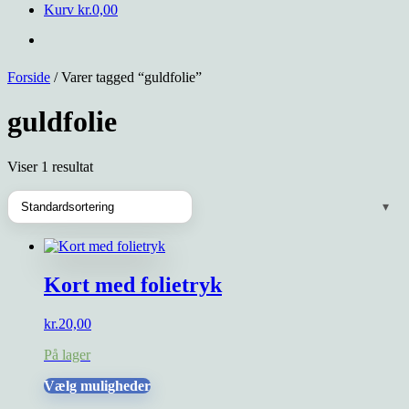
Kurv
kr.
0,00
Forside
/ Varer tagged “guldfolie”
guldfolie
Viser 1 resultat
Kort med folietryk
kr.
20,00
På lager
Dette
Vælg muligheder
vare