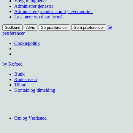
Vælg muligheder
Administrer tjenester
Administrer {vendor_count} leverandører
Læs mere om disse formål
Se
Godkend
Afvis
Se præferencer
Gem præferencer
præferencer
Cookiepolitik
Videre
by Kofoed
til
Butik
indhold
Rodekassen
Tilbud
Kontakt og tilmelding
Om og Værksted