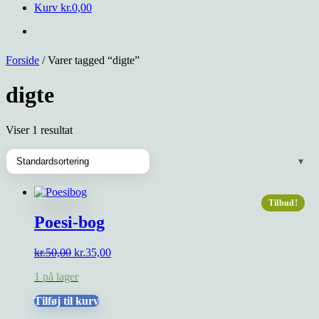
Kurv
kr.
0,00
Forside
/ Varer tagged “digte”
digte
Viser 1 resultat
Tilbud!
Poesi-bog
Den
Den
kr.
50,00
kr.
35,00
oprindelige
aktuelle
1 på lager
pris
pris
var:
er:
Tilføj til kurv
kr.50,00.
kr.35,00.