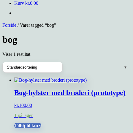
Kurv
kr.
0,00
Forside
/ Varer tagged “bog”
bog
Viser 1 resultat
Bog-hylster med broderi (prototype)
kr.
100,00
1 på lager
Tilføj til kurv