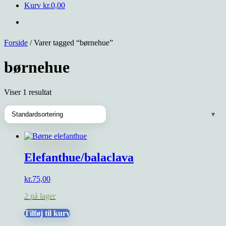
Kurv
kr.
0,00
Forside
/ Varer tagged “børnehue”
børnehue
Viser 1 resultat
Elefanthue/balaclava
kr.
75,00
2 på lager
Tilføj til kurv