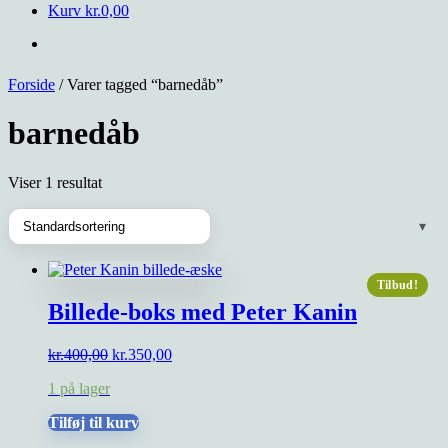
Kurv
kr.
0,00
Forside
/ Varer tagged “barnedåb”
barnedåb
Viser 1 resultat
Tilbud!
Billede-boks med Peter Kanin
Den
Den
kr.
400,00
kr.
350,00
oprindelige
aktuelle
1 på lager
pris
pris
var:
er:
Tilføj til kurv
kr.400,00.
kr.350,00.