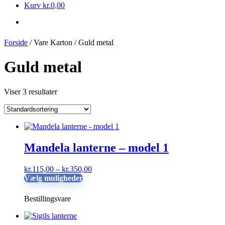
Kurv
kr.
0,00
Forside
/ Vare Karton / Guld metal
Guld metal
Viser 3 resultater
Mandela lanterne – model 1
Prisinterval:
kr.
115,00
–
kr.
350,00
Dette
kr.115,00
Vælg muligheder
vare
til
har
kr.350,00
Bestillingsvare
flere
varianter.
Mulighederne