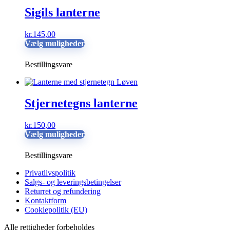
kan
Sigils lanterne
vælges
på
kr.
145,00
varesiden
Dette
Vælg muligheder
vare
har
Bestillingsvare
flere
varianter.
Mulighederne
kan
Stjernetegns lanterne
vælges
på
kr.
150,00
varesiden
Dette
Vælg muligheder
vare
har
Bestillingsvare
flere
varianter.
Privatlivspolitik
Mulighederne
Salgs- og leveringsbetingelser
kan
Returret og refundering
vælges
Kontaktform
på
Cookiepolitik (EU)
varesiden
Alle rettigheder forbeholdes