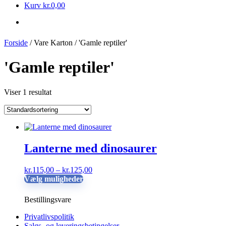
Kurv
kr.
0,00
Forside
/ Vare Karton / 'Gamle reptiler'
'Gamle reptiler'
Viser 1 resultat
Lanterne med dinosaurer
Prisinterval:
kr.
115,00
–
kr.
125,00
Dette
kr.115,00
Vælg muligheder
vare
til
har
kr.125,00
Bestillingsvare
flere
varianter.
Privatlivspolitik
Mulighederne
Salgs- og leveringsbetingelser