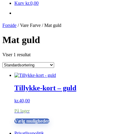
Kurv
kr.
0,00
Forside
/ Vare Farve / Mat guld
Mat guld
Viser 1 resultat
Tillykke-kort – guld
kr.
40,00
På lager
Dette
Vælg muligheder
vare
har
Privatlivspolitik