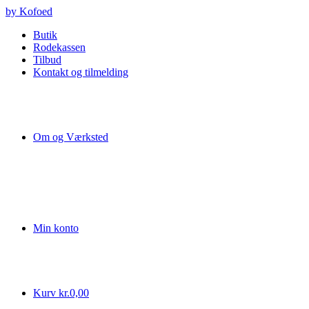
Videre
by Kofoed
til
Butik
indhold
Rodekassen
Tilbud
Kontakt og tilmelding
Om og Værksted
Min konto
Kurv
kr.
0,00