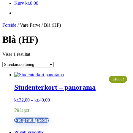
Kurv
kr.
0,00
Forside
/ Vare Farve / Blå (HF)
Blå (HF)
Viser 1 resultat
Tilbud!
Studenterkort – panorama
Prisinterval:
kr.
32,00
–
kr.
40,00
kr.32,00
På lager
til
kr.40,00
Dette
Vælg muligheder
vare
har
Privatlivspolitik