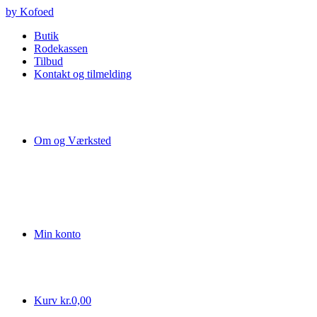
Videre
by Kofoed
til
Butik
indhold
Rodekassen
Tilbud
Kontakt og tilmelding
Om og Værksted
Min konto
Kurv
kr.
0,00