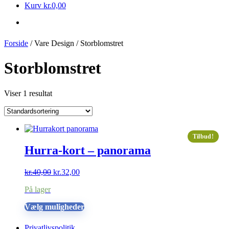
Kurv
kr.
0,00
Forside
/ Vare Design / Storblomstret
Storblomstret
Viser 1 resultat
Tilbud!
Hurra-kort – panorama
Den
Den
kr.
40,00
kr.
32,00
oprindelige
aktuelle
På lager
pris
pris
var:
er:
Dette
Vælg muligheder
kr.40,00.
kr.32,00.
vare
har
Privatlivspolitik