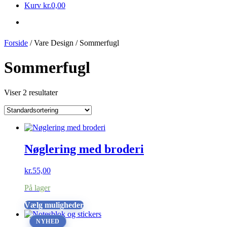
Kurv
kr.
0,00
Forside
/ Vare Design / Sommerfugl
Sommerfugl
Viser 2 resultater
Nøglering med broderi
kr.
55,00
På lager
Dette
Vælg muligheder
vare
NYHED
har