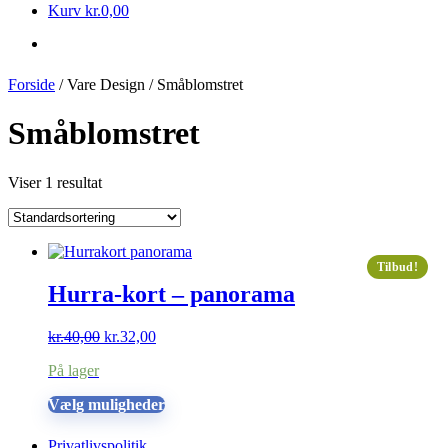
Kurv
kr.
0,00
Forside
/ Vare Design / Småblomstret
Småblomstret
Viser 1 resultat
Tilbud!
Hurra-kort – panorama
Den
Den
kr.
40,00
kr.
32,00
oprindelige
aktuelle
På lager
pris
pris
var:
er:
Dette
Vælg muligheder
kr.40,00.
kr.32,00.
vare
har
Privatlivspolitik