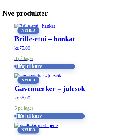
Nye produkter
NYHED
Brille-etui – hankat
kr.
75,00
3 på lager
Tilføj til kurv
NYHED
Gavemærker – julesok
kr.
35,00
5 på lager
Tilføj til kurv
NYHED