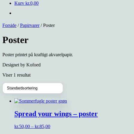
Kurv
kr.
0,00
Forside
/
Papirvarer
/ Poster
Poster
Poster printet på kraftigt akvarelpapir.
Designet by Kofoed
Viser 1 resultat
Spread your wings – poster
Prisinterval:
kr.
50,00
–
kr.
85,00
kr.50,00